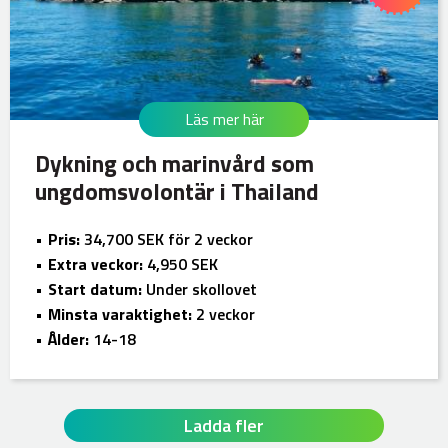
Läs mer här
Dykning och marinvård som
ungdomsvolontär i Thailand
Pris:
34,700 SEK för 2 veckor
Extra veckor:
4,950 SEK
Start datum:
Under skollovet
Minsta varaktighet:
2 veckor
Ålder:
14-18
Ladda fler