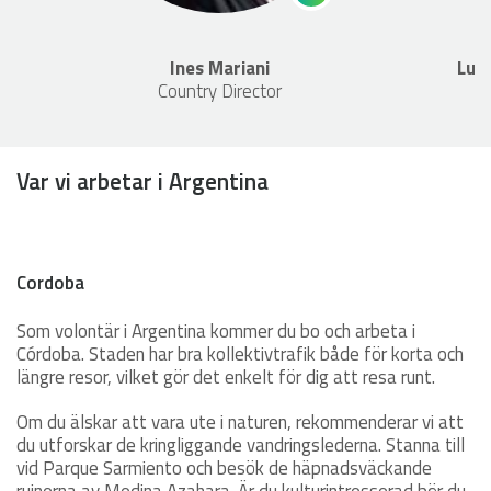
Ines Mariani
Lucí
Country Director
Var vi arbetar i Argentina
Cordoba
Som volontär i Argentina kommer du bo och arbeta i
Córdoba. Staden har bra kollektivtrafik både för korta och
längre resor, vilket gör det enkelt för dig att resa runt.
Om du älskar att vara ute i naturen, rekommenderar vi att
du utforskar de kringliggande vandringslederna. Stanna till
vid Parque Sarmiento och besök de häpnadsväckande
ruinerna av Medina Azahara. Är du kulturintresserad bör du