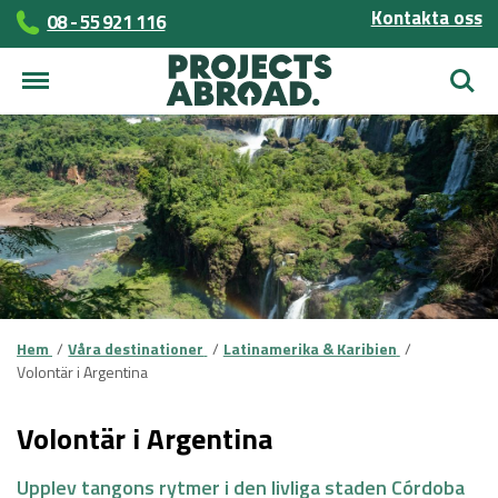
Kontakta oss
08 - 55 921 116
Sök
Hem
Våra destinationer
Latinamerika & Karibien
Volontär i Argentina
Volontär i Argentina
Upplev tangons rytmer i den livliga staden Córdoba