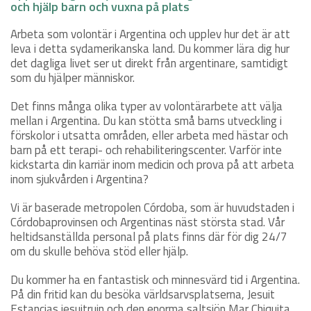
och hjälp barn och vuxna på plats
Arbeta som volontär i Argentina och upplev hur det är att
leva i detta sydamerikanska land. Du kommer lära dig hur
det dagliga livet ser ut direkt från argentinare, samtidigt
som du hjälper människor.
Det finns många olika typer av volontärarbete att välja
mellan i Argentina. Du kan stötta små barns utveckling i
förskolor i utsatta områden, eller arbeta med hästar och
barn på ett terapi- och rehabiliteringscenter. Varför inte
kickstarta din karriär inom medicin och prova på att arbeta
inom sjukvården i Argentina?
Vi är baserade metropolen Córdoba, som är huvudstaden i
Córdobaprovinsen och Argentinas näst största stad. Vår
heltidsanställda personal på plats finns där för dig 24/7
om du skulle behöva stöd eller hjälp.
Du kommer ha en fantastisk och minnesvärd tid i Argentina.
På din fritid kan du besöka världsarvsplatserna, Jesuit
Estancias jesuitruin och den enorma saltsjön Mar Chiquita.