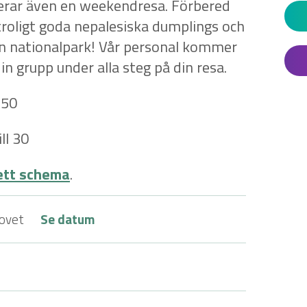
serar även en weekendresa. Förbered
otroligt goda nepalesiska dumplings och
n nationalpark! Vår personal kommer
din grupp under alla steg på din resa.
 50
ll 30
ett schema
.
lovet
Se datum