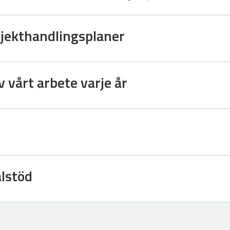
ojekthandlingsplaner
v vårt arbete varje år
lstöd