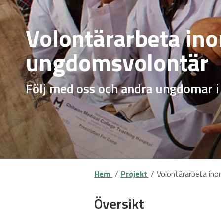
Volontärarbeta ino
ungdomsvolontär
Följ med oss och andra ungdomar i d
Hem
Projekt
Volontärarbeta ino
Översikt