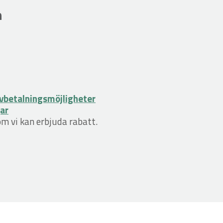
n
vbetalningsmöjligheter
gar
om vi kan erbjuda rabatt.