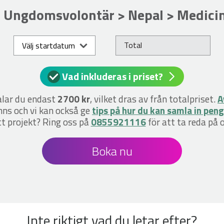
Ungdomsvolontär > Nepal > Medici
Total
Välj startdatum
Vad inkluderas i priset?
alar du endast
2700 kr
, vilket dras av från totalpriset.
A
nns och vi kan också ge
tips på hur du kan samla in pen
ett projekt? Ring oss på
0855921116
för att ta reda på 
Boka nu
Inte riktigt vad du letar efter?