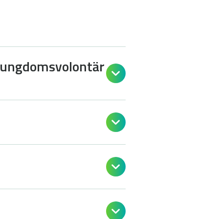
m ungdomsvolontär



