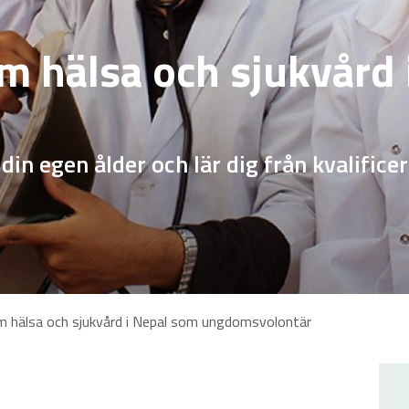
m hälsa och sjukvård
in egen ålder och lär dig från kvalifice
m hälsa och sjukvård i Nepal som ungdomsvolontär