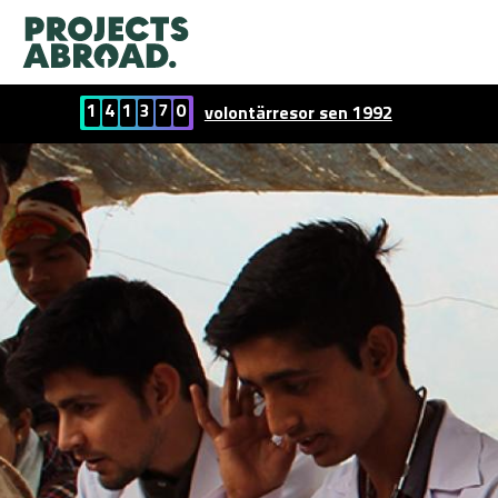
1
4
1
3
7
0
volontärresor sen 1992