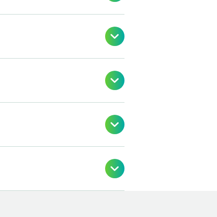



