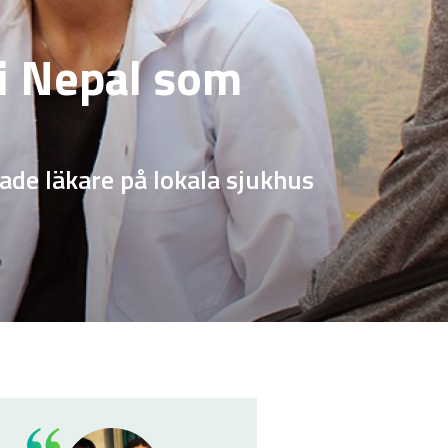
 i Nepal som
rade läkare på lokala sjukhus