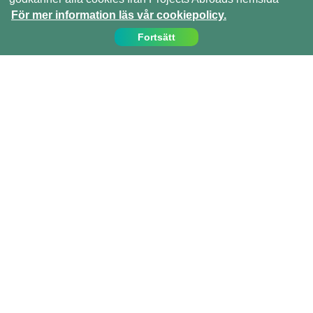
För mer information läs vår cookiepolicy.
Fortsätt
Kontakta oss
Ring oss på:
08 - 55 921 116
info@projects-abroad.se