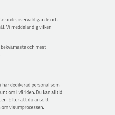
krävande, överväldigande och
l. Vi meddelar dig vilken
te, bekvämaste och mest
g
.
Vi har dedikerad personal som
nt om i världen. Du kan alltid
sen. Efter att du ansökt
n om visumprocessen.