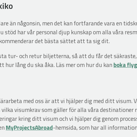
xiko
nklare än någonsin, men det kan fortfarande vara en tids
u stöd har vår personal djup kunskap om alla våra resmå
rekommenderar det bästa sättet att ta sig dit.
sta tur- och retur biljetterna, så att du får det säkras
tt hur lång du ska åka. Läs mer om hur du kan
boka fly
ärarbeta med oss är att vi hjälper dig med ditt visum. 
ilka visumkrav som gäller för alla våra destinationer ru
ringar kring ditt visum och vi hjälper dig genom proces
gen
MyProjectsAbroad
-hemsida, som har all informatio