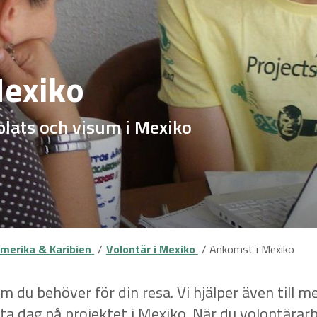
Mexiko
plats och visum i Mexiko
merika & Karibien
Volontär i Mexiko
Ankomst i Mexiko
m du behöver för din resa. Vi hjälper även till med
ta dag på projektet i Mexiko. När du volontärarbe