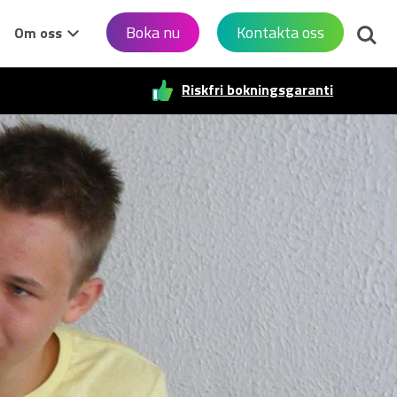
Sök
Boka nu
Kontakta oss
Om oss
Riskfri bokningsgaranti