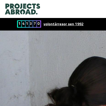
1
4
1
3
7
0
volontärresor sen 1992