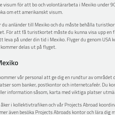
te visum för att bo och volontärarbeta i Mexiko under 
öka om ett amerikanskt visum.
 du anländer till Mexiko och du måste behålla turistkor
t. För att få turistkortet måste du kunna visa upp en fl
att leva på under din tid i Mexiko. Flyger du genom USA 
 kommer delas ut på flyget.
 Mexiko
 kommer vår personal att ge dig en rundtur av området d
latser som banker, postkontor och internetcafeér. Du k
ler information såsom, karta med viktiga platser utmä
ker i kollektivtrafiken och vår Projects Abroad koordi
mer även besöka Projects Abroads kontor och lära dig me