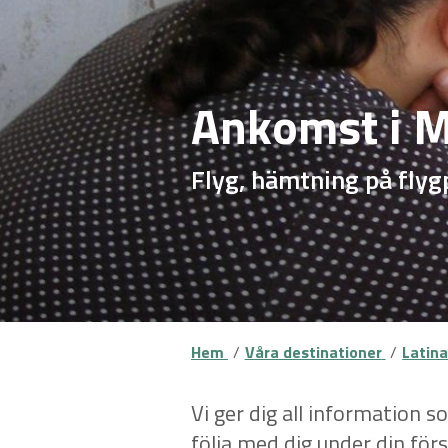
Ankomst i 
Flyg, hämtning på flyg
Hem
Våra destinationer
Latina
Vi ger dig all information so
följa med dig under din förs