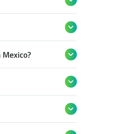


n Mexico?


