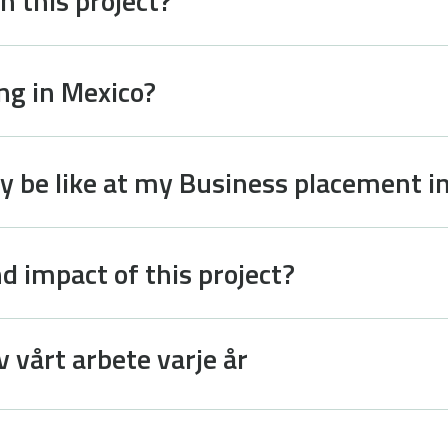
n this project?
ng in Mexico?
ay be like at my Business placement i
d impact of this project?
v vårt arbete varje år