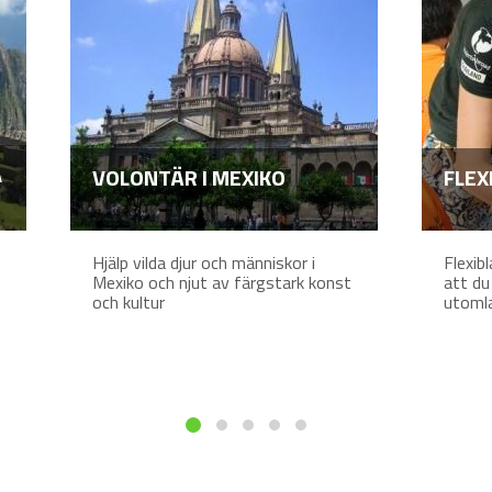
A
VOLONTÄR I MEXIKO
FLEX
Hjälp vilda djur och människor i
Flexib
Mexiko och njut av färgstark konst
att du
och kultur
utoml