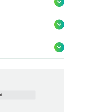



l