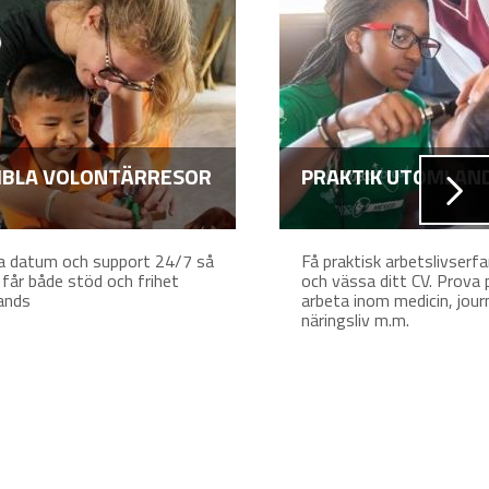
IBLA VOLONTÄRRESOR
PRAKTIK UTOMLAN
la datum och support 24/7 så
Få praktisk arbetslivserf
 får både stöd och frihet
och vässa ditt CV. Prova 
ands
arbeta inom medicin, journ
näringsliv m.m.