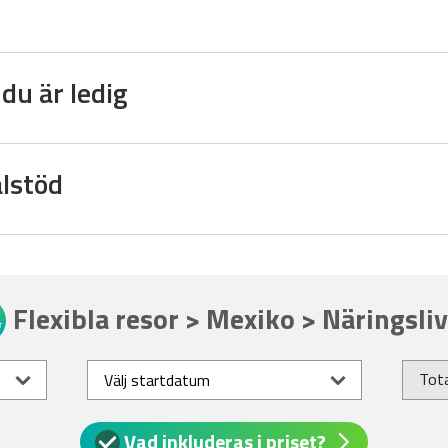
 du är ledig
lstöd
Flexibla resor > Mexiko > Näringsliv
Tota
Vad inkluderas i priset?