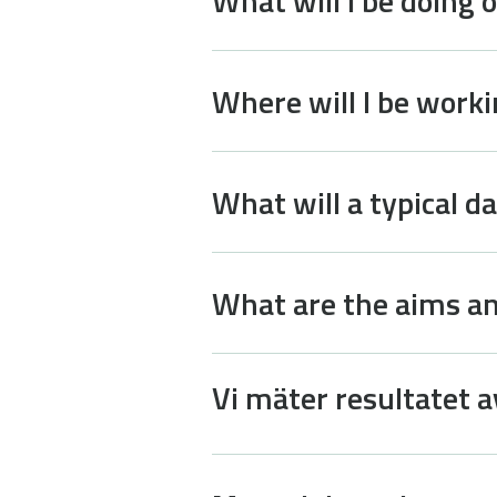
What will I be doing o
Where will I be worki
What will a typical d
What are the aims an
Vi mäter resultatet a