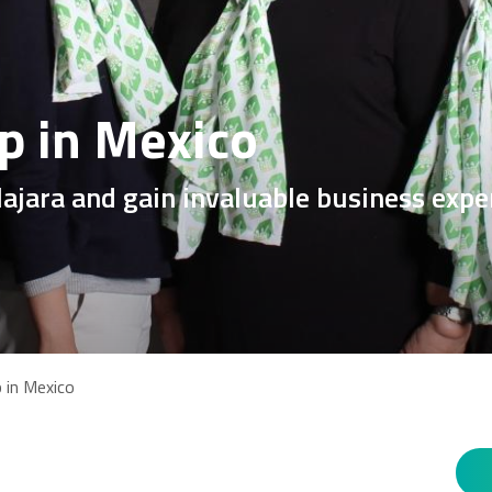
p in Mexico
lajara and gain invaluable business expe
 in Mexico