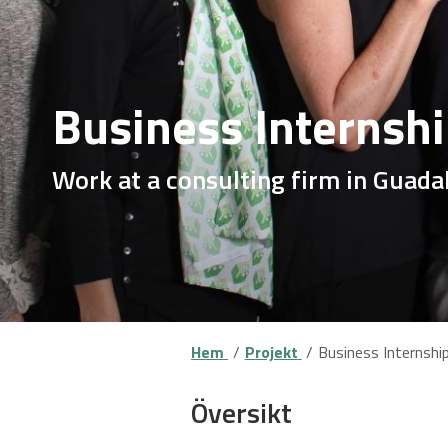
Business Internshi
Work at a consulting firm in Guada
Hem
Projekt
Business Internship
Översikt