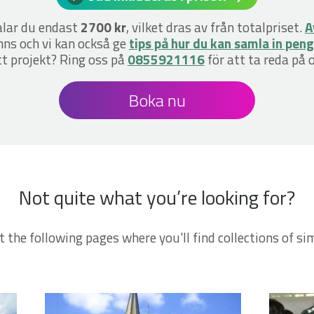
alar du endast
2700 kr
, vilket dras av från totalpriset.
A
nns och vi kan också ge
tips på hur du kan samla in pen
ett projekt? Ring oss på
0855921116
för att ta reda på 
Boka nu
Not quite what you’re looking for?
t the following pages where you'll find collections of sim