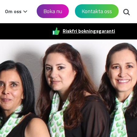
Sök
Boka nu
Kontakta oss
Om oss
Riskfri bokningsgaranti