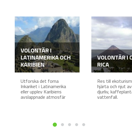
VOLONTÄR I
LATINAMERIKA OCH
VOLONTÄR I 
KARIBIEN
RICA
Utforska det forna
Res till ekoturis
Inkariket i Latinamerika
hjärta och njut av
eller upplev Karibiens
djurliv, kaffeplan
avslappnade atmosfär
vattenfall.