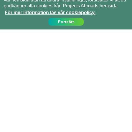
godkänner alla cookies från Projects Abroads hemsida
För mer information läs vår cookiepolicy.
Fortsätt
Kontakta oss
Ring oss på:
08 - 55 921 116
info@projects-abroad.se