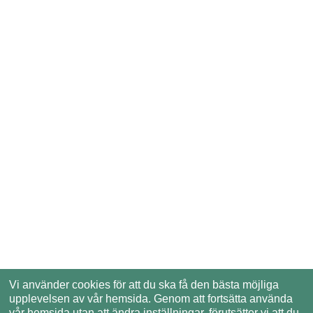
Vi använder cookies för att du ska få den bästa möjliga
upplevelsen av vår hemsida. Genom att fortsätta använda
vår hemsida utan att ändra inställningar, förutsätter vi att du